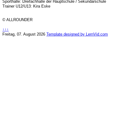
Sporthalle: Dreifachhalle der Hauptschule / Sekundarschule
Trainer U12/U13: Kira Eske
© ALLROUNDER
↑↑↑
Freitag, 07. August 2026
Template designed by LernVid.com